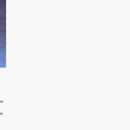
ом
ой