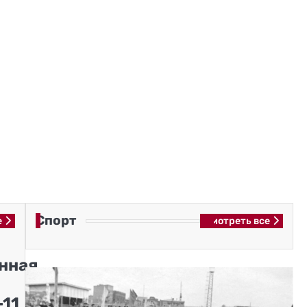
Спорт
е
Смотреть все
нная
11