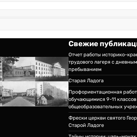
Свежие публикац
Отчет работы историко-кра
трудового лагеря с дневны
пребыванием
Старая Ладога
Профориентационная работ
обучающимися 9-11 классов
общеобразовательных учре
Фрески церкви святого Георг
Старой Ладоге
Тайны истории: царь-монах