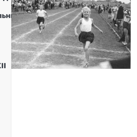
льных
II