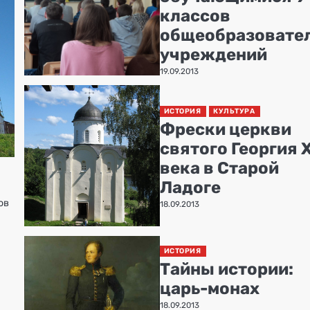
классов
общеобразовате
учреждений
19.09.2013
ИСТОРИЯ
КУЛЬТУРА
Фрески церкви
святого Георгия X
века в Старой
Ладоге
ов
18.09.2013
ИСТОРИЯ
Тайны истории:
царь-монах
18.09.2013