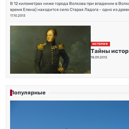
В 12 километрах ниже города Волхова при впадении в Волх
время Елена) находится село Старая Ладога - одно из др
17.10.2013
ИСТОРИЯ
Тайны истор
18.09.2013
Популярные