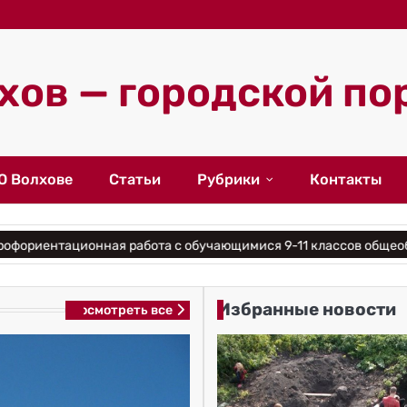
хов — городской по
О Волхове
Статьи
Рубрики
Контакты
ентационная работа с обучающимися 9-11 классов общеобразо
Избранные новости
Посмотреть все