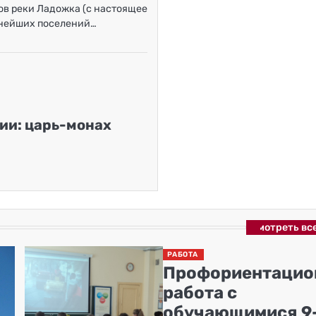
ов реки Ладожка (с настоящее
евнейших поселений…
ии: царь-монах
Смотреть вс
РАБОТА
Профориентацио
работа с
обучающимися 9-